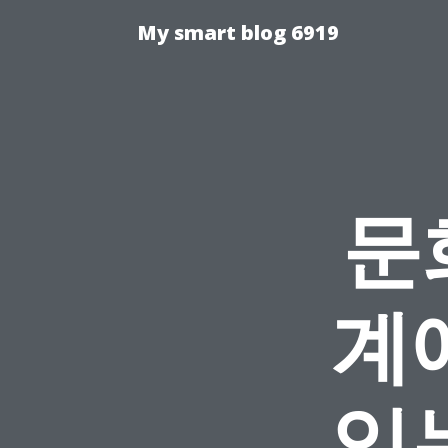
My smart blog 6919
문
계
있