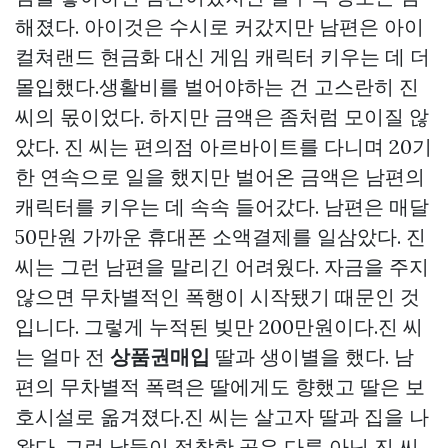
해졌다. 아이것은 수시로 커갔지만 남편은 아이
컬쳐랜드 현금화
대신 게임 캐릭터 키우는 데 더
몰입했다.생활비를 벌어야하는 건 고스란히 진
씨의 몫이었다. 하지만 금액은 좀처럼 모이질 않
았다. 진 씨는 편의점 아르바이트를 다니며 20기
한 연속으로 일을 했지만 벌어온 금액은 남편의
캐릭터를 키우는 데 속속 들어갔다. 남편은 매달
50만원 가까운 휴대폰 소액결제를 일삼았다. 진
씨는 그런 남편을 말리긴 어려웠다. 자금을 주지
않으면 무차별적인 폭행이 시작됐기 때문인 것
입니다. 그렇게 누적된 빚만 200만원이다.진 씨
는 얼마 전
상품권매입
딸과 생이별을 했다. 남
편의 무차별적 폭력은 딸에게도 향했고 딸은 보
호시설로 옮겨졌다.진 씨는 살고자 딸과 집을 나
왔다. 그런 남들이 정착한 곳은 다름 아닌 진 씨