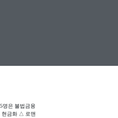
45명은 불법금융
 현금화 △ 로맨