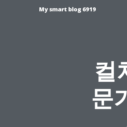
My smart blog 6919
컬
문