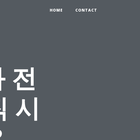
HOME
CONTACT
 전
 시
?